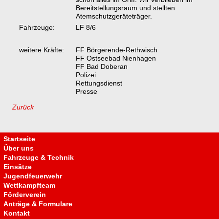
Bereitstellungsraum und stellten
Atemschutzgeräteträger.
Fahrzeuge:
LF 8/6
weitere Kräfte:
FF Börgerende-Rethwisch
FF Ostseebad Nienhagen
FF Bad Doberan
Polizei
Rettungsdienst
Presse
Zurück
Navigation
überspringen
Startseite
Über uns
Fahrzeuge & Technik
Einsätze
Jugendfeuerwehr
Wettkampfteam
Förderverein
Anträge & Formulare
Kontakt