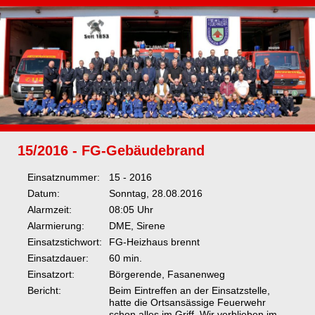
15/2016 - FG-Gebäudebrand
Einsatznummer:
15 - 2016
Datum:
Sonntag, 28.08.2016
Alarmzeit:
08:05 Uhr
Alarmierung:
DME, Sirene
Einsatzstichwort:
FG-Heizhaus brennt
Einsatzdauer:
60 min.
Einsatzort:
Börgerende, Fasanenweg
Bericht:
Beim Eintreffen an der Einsatzstelle,
hatte die Ortsansässige Feuerwehr
schon alles im Griff. Wir verblieben im