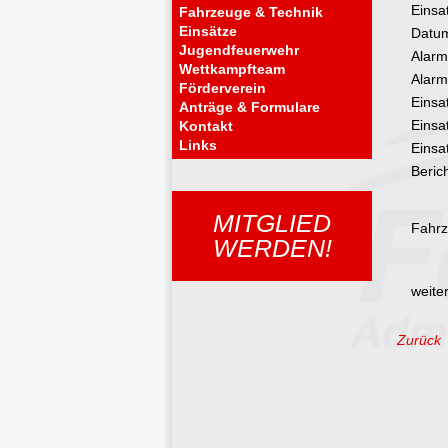
Einsa
Fahrzeuge & Technik
Einsätze
Datu
Jugendfeuerwehr
Alarm
Wettkampfteam
Alarm
Förderverein
Einsa
Anträge & Formulare
Einsa
Kontakt
Links
Einsat
Berich
MITGLIED
Fahrz
WERDEN!
weiter
Zurück