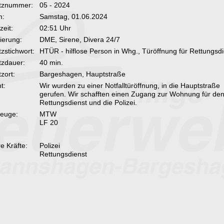
tznummer:
05 - 2024
m:
Samstag, 01.06.2024
zeit:
02:51 Uhr
ierung:
DME, Sirene, Divera 24/7
tzstichwort:
HTÜR - hilflose Person in Whg., Türöffnung für Rettungsd
tzdauer:
40 min.
zort:
Bargeshagen, Hauptstraße
t:
Wir wurden zu einer Notfalltüröffnung, in die Hauptstraße
gerufen. Wir schafften einen Zugang zur Wohnung für de
Rettungsdienst und die Polizei.
euge:
MTW
LF 20
e Kräfte:
Polizei
Rettungsdienst