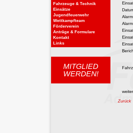
Einsa
Fahrzeuge & Technik
Einsätze
Datu
Jugendfeuerwehr
Alarm
Wettkampfteam
Alarm
Förderverein
Einsa
Anträge & Formulare
Einsa
Kontakt
Links
Einsat
Berich
MITGLIED
Fahrz
WERDEN!
weiter
Zurück