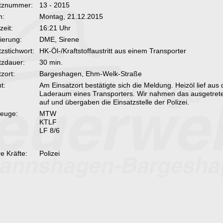
tznummer:
13 - 2015
m:
Montag, 21.12.2015
zeit:
16:21 Uhr
ierung:
DME, Sirene
tzstichwort:
HK-Öl-/Kraftstoffaustritt aus einem Transporter
tzdauer:
30 min.
zort:
Bargeshagen, Ehm-Welk-Straße
t:
Am Einsatzort bestätigte sich die Meldung. Heizöl lief aus
Laderaum eines Transporters. Wir nahmen das ausgetret
auf und übergaben die Einsatzstelle der Polizei.
euge:
MTW
KTLF
LF 8/6
e Kräfte:
Polizei