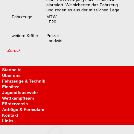
alarmiert. Wir sicherten das Fahrzeug
und zogen es aus der misslichen Lage.
Fahrzeuge:
MTW
LF20
weitere Kräfte:
Polizei
Landwirt
Zurück
Navigation
überspringen
Startseite
Über uns
Fahrzeuge & Technik
Einsätze
Jugendfeuerwehr
Wettkampfteam
Förderverein
Anträge & Formulare
Kontakt
Links